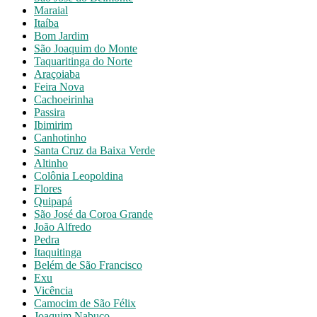
Maraial
Itaíba
Bom Jardim
São Joaquim do Monte
Taquaritinga do Norte
Araçoiaba
Feira Nova
Cachoeirinha
Passira
Ibimirim
Canhotinho
Santa Cruz da Baixa Verde
Altinho
Colônia Leopoldina
Flores
Quipapá
São José da Coroa Grande
João Alfredo
Pedra
Itaquitinga
Belém de São Francisco
Exu
Vicência
Camocim de São Félix
Joaquim Nabuco