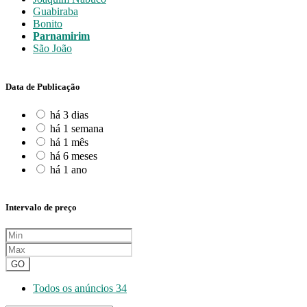
Guabiraba
Bonito
Parnamirim
São João
Data de Publicação
há 3 dias
há 1 semana
há 1 mês
há 6 meses
há 1 ano
Intervalo de preço
GO
Todos os anúncios
34