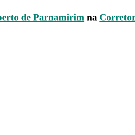
perto de Parnamirim
na
Correto