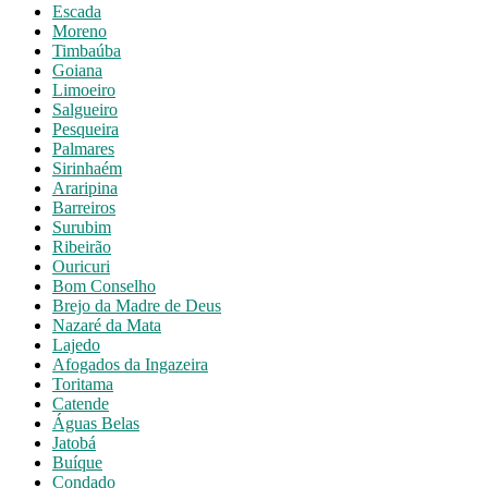
Escada
Moreno
Timbaúba
Goiana
Limoeiro
Salgueiro
Pesqueira
Palmares
Sirinhaém
Araripina
Barreiros
Surubim
Ribeirão
Ouricuri
Bom Conselho
Brejo da Madre de Deus
Nazaré da Mata
Lajedo
Afogados da Ingazeira
Toritama
Catende
Águas Belas
Jatobá
Buíque
Condado