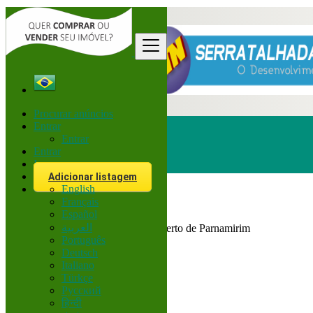
Procurar anúncios
Entrar
Entrar
Entrar
Inscreva-se
Procurar
Adicionar listagem
English
Français
Brasil
Español
Corretor
العربية
Todos Anúncios em 200 km perto de Parnamirim
Português
Deutsch
Tamanho
Italiano
Türkçe
Русский
GO
हिन्दी