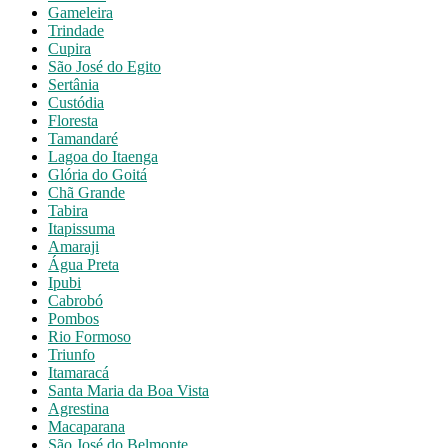
Gameleira
Trindade
Cupira
São José do Egito
Sertânia
Custódia
Floresta
Tamandaré
Lagoa do Itaenga
Glória do Goitá
Chã Grande
Tabira
Itapissuma
Amaraji
Água Preta
Ipubi
Cabrobó
Pombos
Rio Formoso
Triunfo
Itamaracá
Santa Maria da Boa Vista
Agrestina
Macaparana
São José do Belmonte