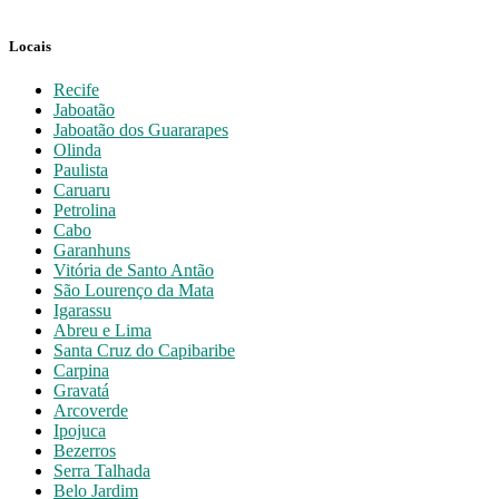
Locais
Recife
Jaboatão
Jaboatão dos Guararapes
Olinda
Paulista
Caruaru
Petrolina
Cabo
Garanhuns
Vitória de Santo Antão
São Lourenço da Mata
Igarassu
Abreu e Lima
Santa Cruz do Capibaribe
Carpina
Gravatá
Arcoverde
Ipojuca
Bezerros
Serra Talhada
Belo Jardim