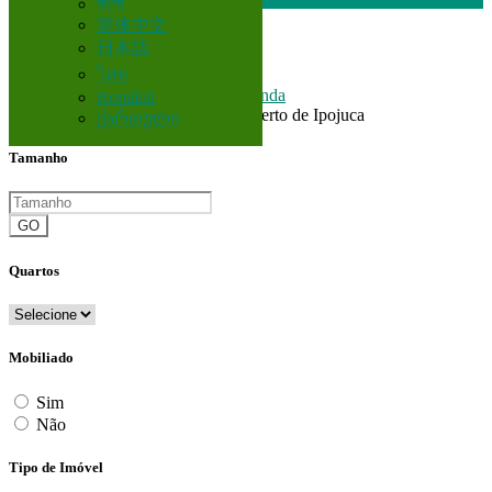
বাংলা
简体中文
日本語
Brasil
ไทย
Corretor
Casas e Apartamentos para venda
Română
Todos Anúncios em 200 km perto de Ipojuca
ქართული
Tamanho
GO
Quartos
Mobiliado
Sim
Não
Tipo de Imóvel