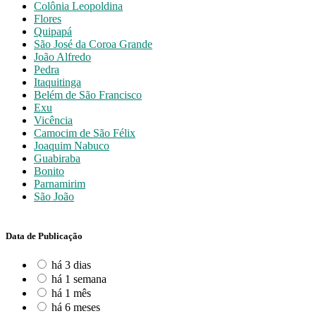
Colônia Leopoldina
Flores
Quipapá
São José da Coroa Grande
João Alfredo
Pedra
Itaquitinga
Belém de São Francisco
Exu
Vicência
Camocim de São Félix
Joaquim Nabuco
Guabiraba
Bonito
Parnamirim
São João
Data de Publicação
há 3 dias
há 1 semana
há 1 mês
há 6 meses