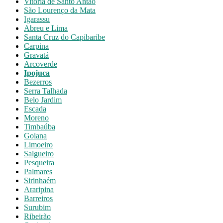
Vitória de Santo Antão
São Lourenço da Mata
Igarassu
Abreu e Lima
Santa Cruz do Capibaribe
Carpina
Gravatá
Arcoverde
Ipojuca
Bezerros
Serra Talhada
Belo Jardim
Escada
Moreno
Timbaúba
Goiana
Limoeiro
Salgueiro
Pesqueira
Palmares
Sirinhaém
Araripina
Barreiros
Surubim
Ribeirão