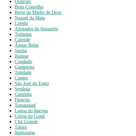
Ouricuri
Bom Conselho
Brejo da Madre de Deus
Nazaré da Mata
Lajedo
Afogados da Ingazeira
Toritama
Catende
Águas Belas
Jatobá
Buíque
Condado
Gameleira
Trindade
Cupira
São José do Egito
Sertânia
Custódia
Floresta
Tamandaré
Lagoa do Itaenga
Glória do Goitá
Chã Grande
Tabira
Itapissuma