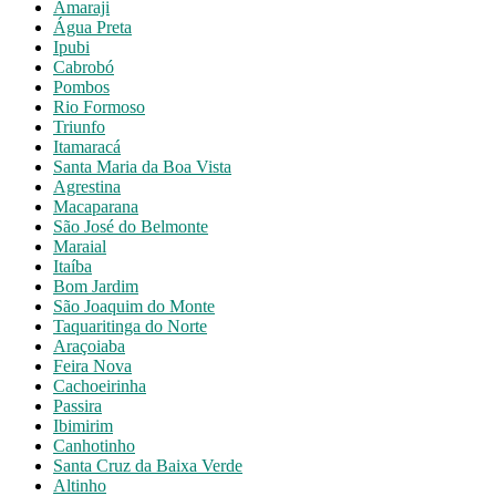
Amaraji
Água Preta
Ipubi
Cabrobó
Pombos
Rio Formoso
Triunfo
Itamaracá
Santa Maria da Boa Vista
Agrestina
Macaparana
São José do Belmonte
Maraial
Itaíba
Bom Jardim
São Joaquim do Monte
Taquaritinga do Norte
Araçoiaba
Feira Nova
Cachoeirinha
Passira
Ibimirim
Canhotinho
Santa Cruz da Baixa Verde
Altinho