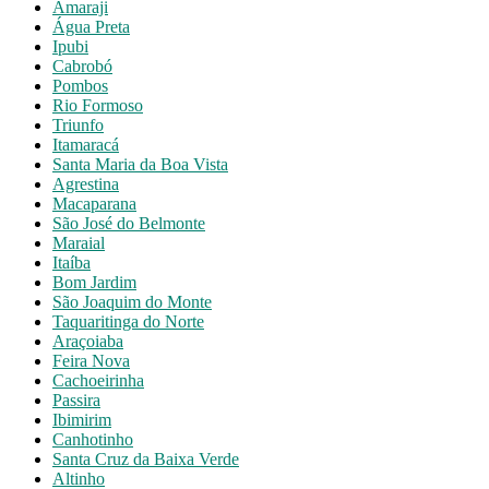
Amaraji
Água Preta
Ipubi
Cabrobó
Pombos
Rio Formoso
Triunfo
Itamaracá
Santa Maria da Boa Vista
Agrestina
Macaparana
São José do Belmonte
Maraial
Itaíba
Bom Jardim
São Joaquim do Monte
Taquaritinga do Norte
Araçoiaba
Feira Nova
Cachoeirinha
Passira
Ibimirim
Canhotinho
Santa Cruz da Baixa Verde
Altinho