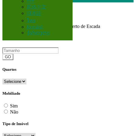
বাংলা
简体中文
日本語
Brasil
ไทย
Corretor
Todos Anúncios em 200 km perto de Escada
Română
ქართული
Tamanho
GO
Quartos
Mobiliado
Sim
Não
Tipo de Imóvel