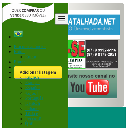
Procurar anúncios
Entrar
Entrar
Entrar
Inscreva-se
Adicionar listagem
English
Français
Español
العربية
Português
Deutsch
Italiano
Türkçe
Русский
हिन्दी
Procurar