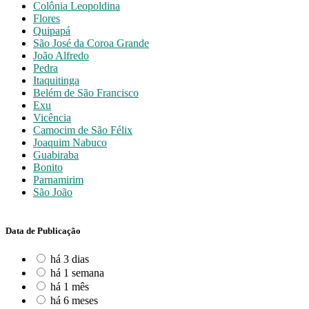
Colônia Leopoldina
Flores
Quipapá
São José da Coroa Grande
João Alfredo
Pedra
Itaquitinga
Belém de São Francisco
Exu
Vicência
Camocim de São Félix
Joaquim Nabuco
Guabiraba
Bonito
Parnamirim
São João
Data de Publicação
há 3 dias
há 1 semana
há 1 mês
há 6 meses