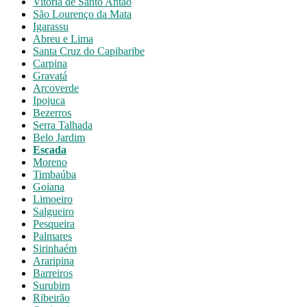
Vitória de Santo Antão
São Lourenço da Mata
Igarassu
Abreu e Lima
Santa Cruz do Capibaribe
Carpina
Gravatá
Arcoverde
Ipojuca
Bezerros
Serra Talhada
Belo Jardim
Escada
Moreno
Timbaúba
Goiana
Limoeiro
Salgueiro
Pesqueira
Palmares
Sirinhaém
Araripina
Barreiros
Surubim
Ribeirão