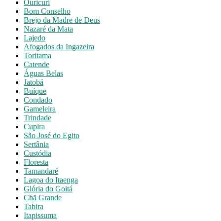
Ouricuri
Bom Conselho
Brejo da Madre de Deus
Nazaré da Mata
Lajedo
Afogados da Ingazeira
Toritama
Catende
Águas Belas
Jatobá
Buíque
Condado
Gameleira
Trindade
Cupira
São José do Egito
Sertânia
Custódia
Floresta
Tamandaré
Lagoa do Itaenga
Glória do Goitá
Chã Grande
Tabira
Itapissuma