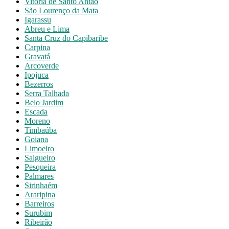
Vitória de Santo Antão
São Lourenço da Mata
Igarassu
Abreu e Lima
Santa Cruz do Capibaribe
Carpina
Gravatá
Arcoverde
Ipojuca
Bezerros
Serra Talhada
Belo Jardim
Escada
Moreno
Timbaúba
Goiana
Limoeiro
Salgueiro
Pesqueira
Palmares
Sirinhaém
Araripina
Barreiros
Surubim
Ribeirão