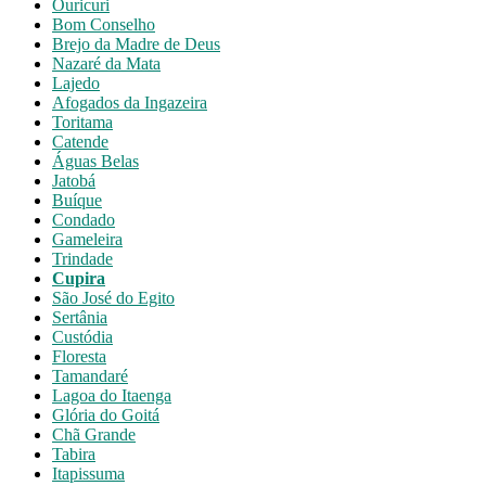
Ouricuri
Bom Conselho
Brejo da Madre de Deus
Nazaré da Mata
Lajedo
Afogados da Ingazeira
Toritama
Catende
Águas Belas
Jatobá
Buíque
Condado
Gameleira
Trindade
Cupira
São José do Egito
Sertânia
Custódia
Floresta
Tamandaré
Lagoa do Itaenga
Glória do Goitá
Chã Grande
Tabira
Itapissuma