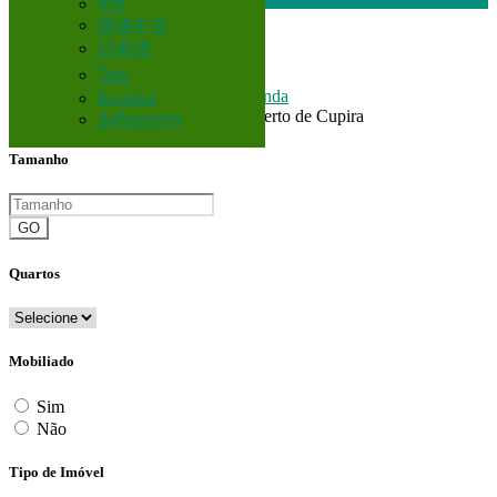
বাংলা
简体中文
日本語
Brasil
ไทย
Corretor
Casas e Apartamentos para venda
Română
Todos Anúncios em 200 km perto de Cupira
ქართული
Tamanho
GO
Quartos
Mobiliado
Sim
Não
Tipo de Imóvel