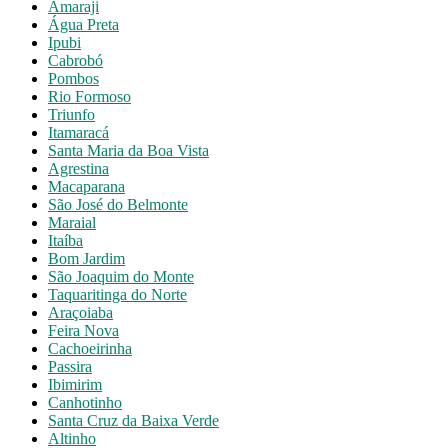
Amaraji
Água Preta
Ipubi
Cabrobó
Pombos
Rio Formoso
Triunfo
Itamaracá
Santa Maria da Boa Vista
Agrestina
Macaparana
São José do Belmonte
Maraial
Itaíba
Bom Jardim
São Joaquim do Monte
Taquaritinga do Norte
Araçoiaba
Feira Nova
Cachoeirinha
Passira
Ibimirim
Canhotinho
Santa Cruz da Baixa Verde
Altinho