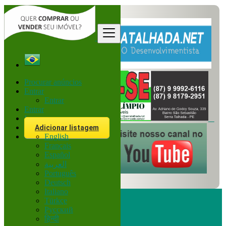
Procurar anúncios
Entrar
Entrar
Entrar
Inscreva-se
Adicionar listagem
English
Français
Español
العربية
Português
Deutsch
Italiano
Türkçe
Русский
हिन्दी
Procurar