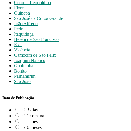
Colônia Leopoldina
Flores
Quipapá
São José da Coroa Grande
João Alfredo
Pedra
Itaquitinga
Belém de São Francisco
Exu
Vicência
Camocim de São Félix
Joaquim Nabuco
Guabiraba
Bonito
Parnamirim
São João
Data de Publicação
há 3 dias
há 1 semana
há 1 mês
há 6 meses