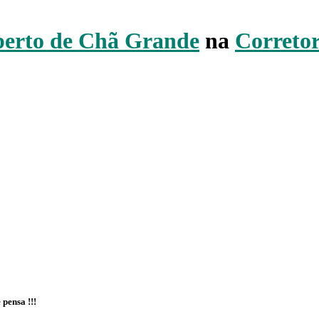
perto de Chã Grande
na
Correto
 pensa !!!