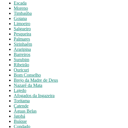
Escada
Moreno
Timbaúba
Goiana
Limoeiro
Salgueiro
Pesqueira
Palmares
Sirinhaém
Araripina
Barreiros
Surubim
Ribeirão
Ouricuri
Bom Conselho
Brejo da Madre de Deus
Nazaré da Mata
Lajedo
Afogados da Ingazeira
Toritama
Catende
Águas Belas
Jatobá
Buíque
Condado