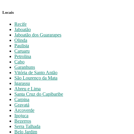
Locais
Recife
Jaboatão
Jaboatão dos Guararapes
Olinda
Paulista
Caruaru
Petrolina
Cabo
Garanhuns
Vitória de Santo Antão
São Lourenço da Mata
Igarassu
Abreu e Lima
Santa Cruz do Capibaribe
Carpina
Gravatá
Arcoverde
Ipojuca
Bezerros
Serra Talhada
Belo Jardim