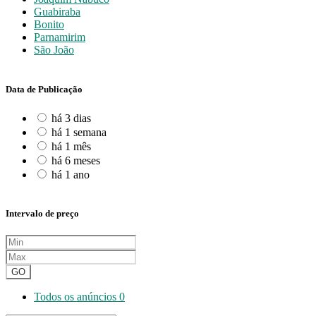
Guabiraba
Bonito
Parnamirim
São João
Data de Publicação
há 3 dias
há 1 semana
há 1 mês
há 6 meses
há 1 ano
Intervalo de preço
GO
Todos os anúncios
0