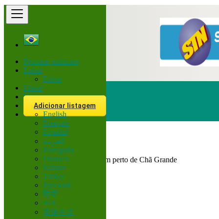
Procurar anúncios
Entrar
Entrar
Entrar
Inscreva-se
Adicionar listagem
English
Procurar
Français
Español
العربية
Brasil
Português
Corretor
Deutsch
Todos Anúncios em 200 km perto de Chã Grande
Italiano
Türkçe
Tamanho
Русский
हिन्दी
বাংলা
GO
简体中文