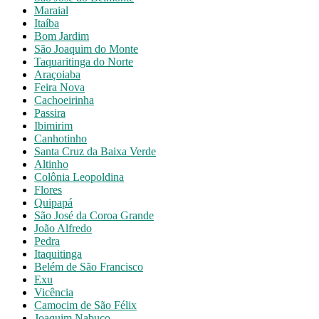
Maraial
Itaíba
Bom Jardim
São Joaquim do Monte
Taquaritinga do Norte
Araçoiaba
Feira Nova
Cachoeirinha
Passira
Ibimirim
Canhotinho
Santa Cruz da Baixa Verde
Altinho
Colônia Leopoldina
Flores
Quipapá
São José da Coroa Grande
João Alfredo
Pedra
Itaquitinga
Belém de São Francisco
Exu
Vicência
Camocim de São Félix
Joaquim Nabuco