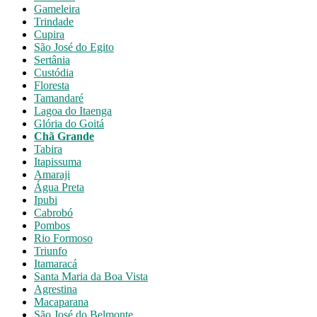
Gameleira
Trindade
Cupira
São José do Egito
Sertânia
Custódia
Floresta
Tamandaré
Lagoa do Itaenga
Glória do Goitá
Chã Grande
Tabira
Itapissuma
Amaraji
Água Preta
Ipubi
Cabrobó
Pombos
Rio Formoso
Triunfo
Itamaracá
Santa Maria da Boa Vista
Agrestina
Macaparana
São José do Belmonte