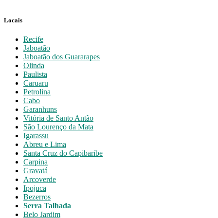
Locais
Recife
Jaboatão
Jaboatão dos Guararapes
Olinda
Paulista
Caruaru
Petrolina
Cabo
Garanhuns
Vitória de Santo Antão
São Lourenço da Mata
Igarassu
Abreu e Lima
Santa Cruz do Capibaribe
Carpina
Gravatá
Arcoverde
Ipojuca
Bezerros
Serra Talhada
Belo Jardim