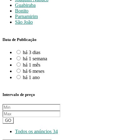
Guabiraba
Bonito
Parnamirim
São João
Data de Publicação
há 3 dias
há 1 semana
há 1 mês
há 6 meses
há 1 ano
Intervalo de preço
GO
Todos os anúncios
34