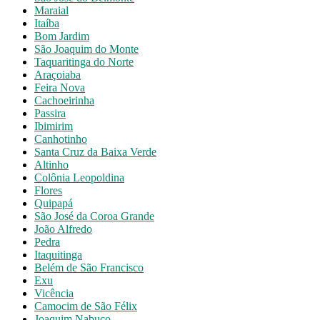
Maraial
Itaíba
Bom Jardim
São Joaquim do Monte
Taquaritinga do Norte
Araçoiaba
Feira Nova
Cachoeirinha
Passira
Ibimirim
Canhotinho
Santa Cruz da Baixa Verde
Altinho
Colônia Leopoldina
Flores
Quipapá
São José da Coroa Grande
João Alfredo
Pedra
Itaquitinga
Belém de São Francisco
Exu
Vicência
Camocim de São Félix
Joaquim Nabuco