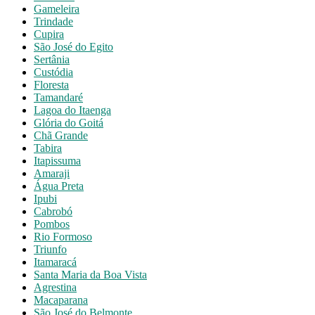
Gameleira
Trindade
Cupira
São José do Egito
Sertânia
Custódia
Floresta
Tamandaré
Lagoa do Itaenga
Glória do Goitá
Chã Grande
Tabira
Itapissuma
Amaraji
Água Preta
Ipubi
Cabrobó
Pombos
Rio Formoso
Triunfo
Itamaracá
Santa Maria da Boa Vista
Agrestina
Macaparana
São José do Belmonte