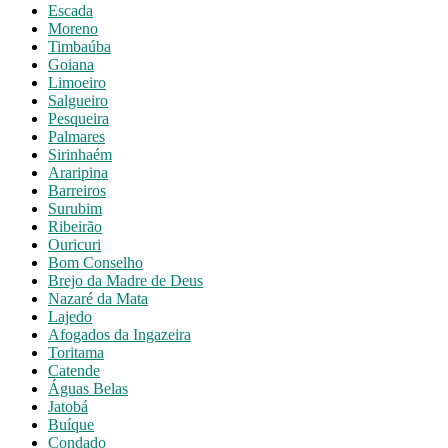
Escada
Moreno
Timbaúba
Goiana
Limoeiro
Salgueiro
Pesqueira
Palmares
Sirinhaém
Araripina
Barreiros
Surubim
Ribeirão
Ouricuri
Bom Conselho
Brejo da Madre de Deus
Nazaré da Mata
Lajedo
Afogados da Ingazeira
Toritama
Catende
Águas Belas
Jatobá
Buíque
Condado