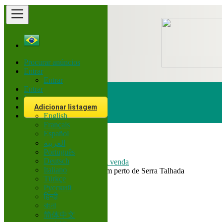
Procurar anúncios
Entrar
Entrar
Entrar
Inscreva-se
Adicionar listagem
English
Procurar
Français
Español
العربية
Brasil
Português
Corretor
Deutsch
Casas e Apartamentos para venda
Italiano
Todos Anúncios em 200 km perto de Serra Talhada
Türkçe
Русский
Tamanho
हिन्दी
বাংলা
简体中文
GO