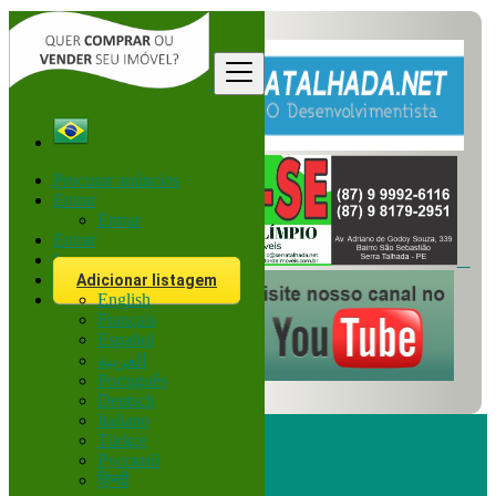
Procurar anúncios
Entrar
Entrar
Entrar
Inscreva-se
Adicionar listagem
English
Français
Español
العربية
Português
Deutsch
Italiano
Türkçe
Русский
हिन्दी
Procurar