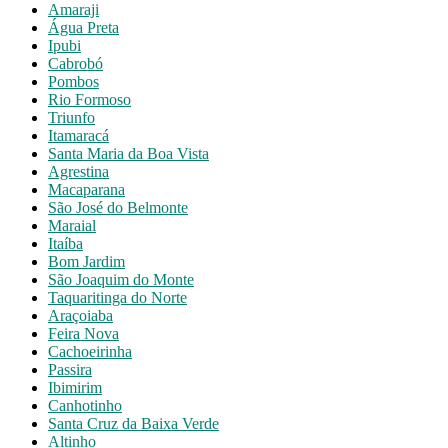
Amaraji
Água Preta
Ipubi
Cabrobó
Pombos
Rio Formoso
Triunfo
Itamaracá
Santa Maria da Boa Vista
Agrestina
Macaparana
São José do Belmonte
Maraial
Itaíba
Bom Jardim
São Joaquim do Monte
Taquaritinga do Norte
Araçoiaba
Feira Nova
Cachoeirinha
Passira
Ibimirim
Canhotinho
Santa Cruz da Baixa Verde
Altinho