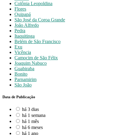
Colônia Leopoldina
Flores
Quipapá
São José da Coroa Grande
João Alfredo
Pedra
Itaquitinga
Belém de São Francisco
Exu
Vicência
Camocim de São Félix
Joaquim Nabuco
Guabiraba
Bonito
Parnamirim
São João
Data de Publicação
há 3 dias
há 1 semana
há 1 mês
há 6 meses
há 1 ano