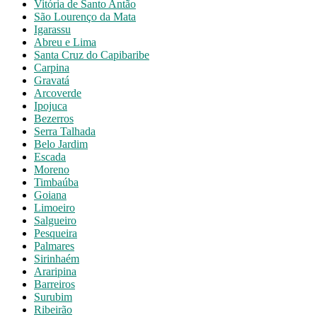
Vitória de Santo Antão
São Lourenço da Mata
Igarassu
Abreu e Lima
Santa Cruz do Capibaribe
Carpina
Gravatá
Arcoverde
Ipojuca
Bezerros
Serra Talhada
Belo Jardim
Escada
Moreno
Timbaúba
Goiana
Limoeiro
Salgueiro
Pesqueira
Palmares
Sirinhaém
Araripina
Barreiros
Surubim
Ribeirão