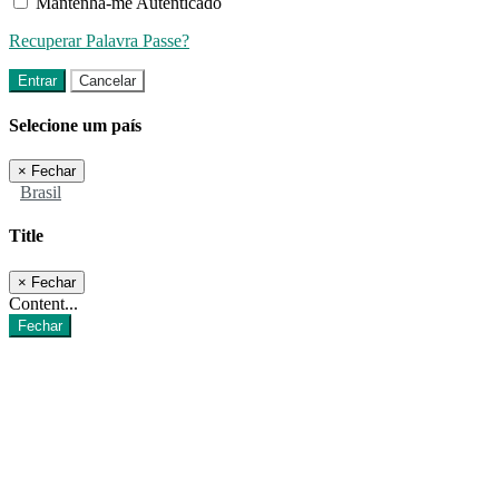
Mantenha-me Autenticado
Recuperar Palavra Passe?
Entrar
Cancelar
Selecione um país
×
Fechar
Brasil
Title
×
Fechar
Content...
Fechar