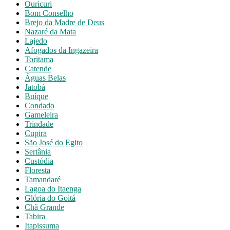
Ouricuri
Bom Conselho
Brejo da Madre de Deus
Nazaré da Mata
Lajedo
Afogados da Ingazeira
Toritama
Catende
Águas Belas
Jatobá
Buíque
Condado
Gameleira
Trindade
Cupira
São José do Egito
Sertânia
Custódia
Floresta
Tamandaré
Lagoa do Itaenga
Glória do Goitá
Chã Grande
Tabira
Itapissuma