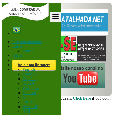
Procurar anúncios
Entrar
Entrar
Entrar
Inscreva-se
Adicionar listagem
English
Français
Español
العربية
Português
Deutsch
Italiano
Login
for faster access to the best deals.
Click here
if you don't
Türkçe
have an account.
Русский
हिन्दी