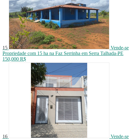
15
Vende-se
Propriedade com 15 ha na Faz Serrinha em Serra Talhada-PE
150,000 R$
16
Vende-se