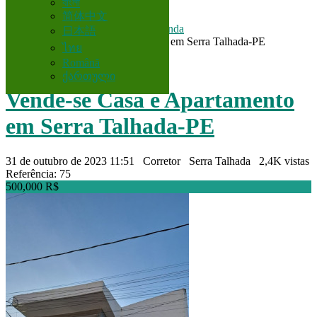
বাংলা
Brasil
Corretor
简体中文
Casas e Apartamentos para venda
日本語
Vende-se Casa e Apartamento em Serra Talhada-PE
ไทย
Română
Voltar aos resultados
ქართული
Vende-se Casa e Apartamento
em Serra Talhada-PE
31 de outubro de 2023 11:51
Corretor
Serra Talhada
2,4K vistas
Referência: 75
500,000 R$