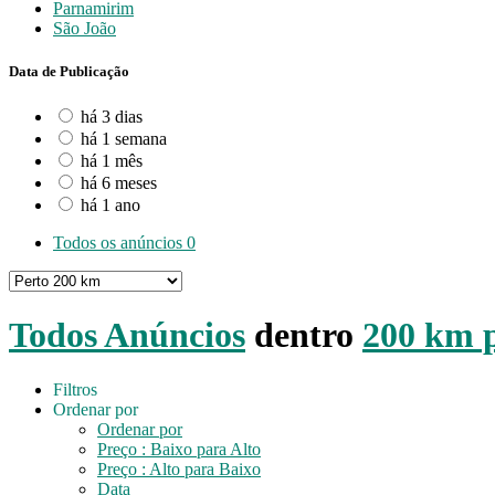
Parnamirim
São João
Data de Publicação
há 3 dias
há 1 semana
há 1 mês
há 6 meses
há 1 ano
Todos os anúncios
0
Todos Anúncios
dentro
200 km 
Filtros
Ordenar por
Ordenar por
Preço : Baixo para Alto
Preço : Alto para Baixo
Data