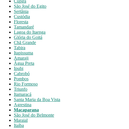
Cupira
São José do Egito
Sertânia
Custódia
Floresta
Tamandaré
Lagoa do Itaenga
Glória do Goitá
Chã Grande
Tabira
Itapissuma
Amaraji
Água Preta
Ipubi
Cabrobó
Pombos
Rio Formoso
Triunfo
Itamaracá
Santa Maria da Boa Vista
Agrestina
Macaparana
São José do Belmonte
Maraial
Itaíba