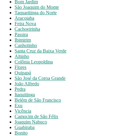
Bom Jardim
São Joaquim do Monte
Taquaritinga do Norte
Araçoiaba
Feira Nova
Cachoeirinha
Passira
Ibimirim
Canhotinho
Santa Cruz da Baixa Verde
Altinho
Colônia Leopoldina
Flores
Quipapá
São José da Coroa Grande
João Alfredo
Pedra
Itaquitinga
Belém de São Francisco
Exu
Vicência
Camocim de São Félix
Joaquim Nabuco
Guabiraba
Bonito