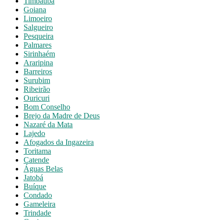
Timbaúba
Goiana
Limoeiro
Salgueiro
Pesqueira
Palmares
Sirinhaém
Araripina
Barreiros
Surubim
Ribeirão
Ouricuri
Bom Conselho
Brejo da Madre de Deus
Nazaré da Mata
Lajedo
Afogados da Ingazeira
Toritama
Catende
Águas Belas
Jatobá
Buíque
Condado
Gameleira
Trindade