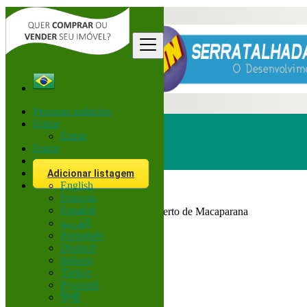
Procurar anúncios
Entrar
Entrar
Entrar
Inscreva-se
Procurar
Adicionar listagem
English
Français
Brasil
Español
Todos Anúncios em 200 km perto de Macaparana
العربية
Português
Todas as categorias
Deutsch
Italiano
Veículos
Türkçe
Corretor
Русский
हिन्दी
Locais