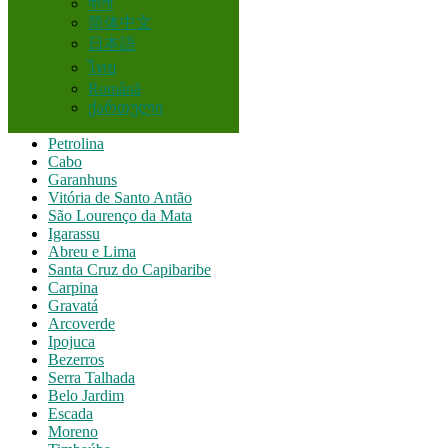
বাংলা
简体中文
Recife
日本語
Jaboatão
ไทย
Jaboatão dos Guararapes
Română
Olinda
Paulista
ქართული
Caruaru
Petrolina
Cabo
Garanhuns
Vitória de Santo Antão
São Lourenço da Mata
Igarassu
Abreu e Lima
Santa Cruz do Capibaribe
Carpina
Gravatá
Arcoverde
Ipojuca
Bezerros
Serra Talhada
Belo Jardim
Escada
Moreno