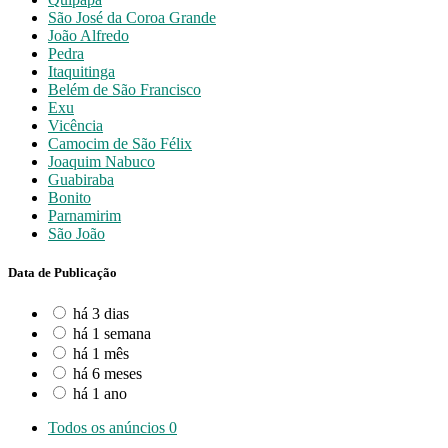
São José da Coroa Grande
João Alfredo
Pedra
Itaquitinga
Belém de São Francisco
Exu
Vicência
Camocim de São Félix
Joaquim Nabuco
Guabiraba
Bonito
Parnamirim
São João
Data de Publicação
há 3 dias
há 1 semana
há 1 mês
há 6 meses
há 1 ano
Todos os anúncios
0