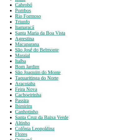
Cabrobó
Pombos
Rio Formoso
Triunfo
Itamaracá
Santa Maria da Boa Vista
Agrestina
Macaparana
São José do Belmonte
Maraial
Itaíba
Bom Jardim
São Joaquim do Monte
Taquaritinga do Norte
Araçoiaba
Feira Nova
Cachoeirinha
Passira
Ibimirim
Canhotinho
Santa Cruz da Baixa Verde
Altinho
Colônia Leopoldina
Flores
Quipapá