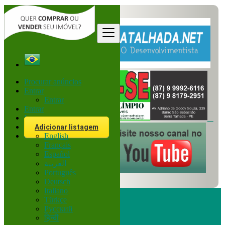
Procurar anúncios
Entrar
Entrar
Entrar
Inscreva-se
Adicionar listagem
English
Français
Español
العربية
Português
Deutsch
Italiano
Türkçe
Русский
हिन्दी
Procurar