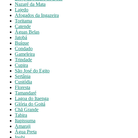
Nazaré da Mata
Lajedo
Afogados da Ingazeira
Toritama
Catende
Águas Belas
Jatobá
Buíque
Condado
Gameleira
Trindade
Cupira
São José do Egito
Sertânia
Custódia
Floresta
Tamandaré
Lagoa do Itaenga
Glória do Goitá
Chã Grande
Tabira
Itapissuma
Amaraji
Água Preta
Ipubi