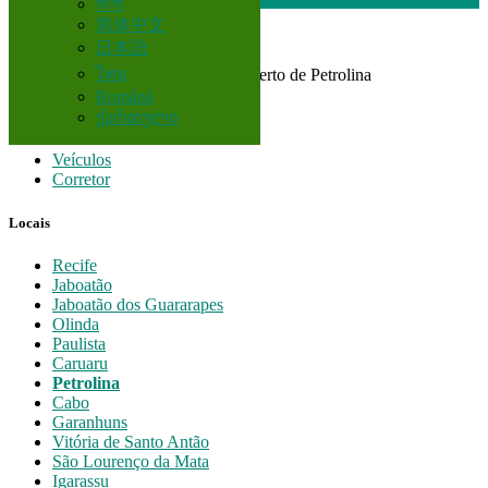
বাংলা
简体中文
日本語
Brasil
ไทย
Todos Anúncios em 200 km perto de Petrolina
Română
ქართული
Todas as categorias
Veículos
Corretor
Locais
Recife
Jaboatão
Jaboatão dos Guararapes
Olinda
Paulista
Caruaru
Petrolina
Cabo
Garanhuns
Vitória de Santo Antão
São Lourenço da Mata
Igarassu