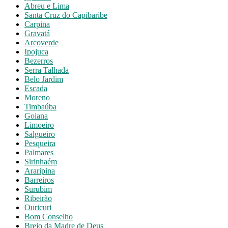
Abreu e Lima
Santa Cruz do Capibaribe
Carpina
Gravatá
Arcoverde
Ipojuca
Bezerros
Serra Talhada
Belo Jardim
Escada
Moreno
Timbaúba
Goiana
Limoeiro
Salgueiro
Pesqueira
Palmares
Sirinhaém
Araripina
Barreiros
Surubim
Ribeirão
Ouricuri
Bom Conselho
Brejo da Madre de Deus